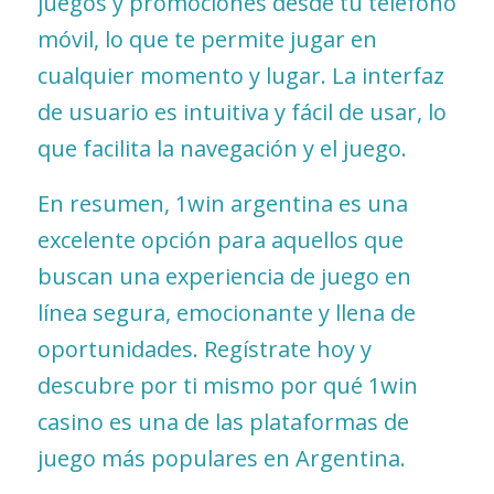
juegos y promociones desde tu teléfono
móvil, lo que te permite jugar en
cualquier momento y lugar. La interfaz
de usuario es intuitiva y fácil de usar, lo
que facilita la navegación y el juego.
En resumen, 1win argentina es una
excelente opción para aquellos que
buscan una experiencia de juego en
línea segura, emocionante y llena de
oportunidades. Regístrate hoy y
descubre por ti mismo por qué 1win
casino es una de las plataformas de
juego más populares en Argentina.