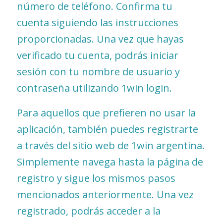
número de teléfono. Confirma tu
cuenta siguiendo las instrucciones
proporcionadas. Una vez que hayas
verificado tu cuenta, podrás iniciar
sesión con tu nombre de usuario y
contraseña utilizando 1win login.
Para aquellos que prefieren no usar la
aplicación, también puedes registrarte
a través del sitio web de 1win argentina.
Simplemente navega hasta la página de
registro y sigue los mismos pasos
mencionados anteriormente. Una vez
registrado, podrás acceder a la