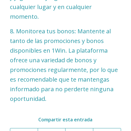
cualquier lugar y en cualquier
momento.
8. Monitorea tus bonos: Mantente al
tanto de las promociones y bonos
disponibles en 1Win. La plataforma
ofrece una variedad de bonos y
promociones regularmente, por lo que
es recomendable que te mantengas
informado para no perderte ninguna
oportunidad.
Compartir esta entrada