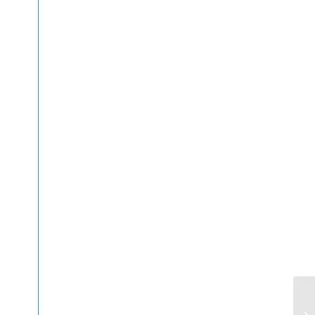
n
La
ca