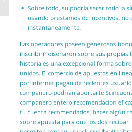
internet
Sobre todo, su podria sacar todo la s
usando prestamos de incentivos, no o
instantaneamente.
Las operadores poseen generosos bonos 
inscribiri? disenaron sobre sus propias 
historia es una excepcional forma sobr
unidos. El comercio de apuestas en line
por internet pagan de recientes usuario
compañero podrían aportarte $cincuenta
companero entero recomendacion eficaz.
tu cuenta recomendados, hacer algún t
sobre apuesta para que los dos reciban 
permiten conseguir inclusive $500 sobr