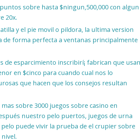
 puntos sobre hasta $ningun,500,000 con algun
e 20x.
tilla y el pie movil o pildora, la ultima version
a de forma perfecta a ventanas principalmente
s de esparcimiento inscribirí¡ fabrican que usa
or en $cinco para cuando cual nos lo
urosas que hacen que los consejos resultan
de mas sobre 3000 juegos sobre casino en
después nuestro pelo puertos, juegos de urna
pelo puede vivir la prueba de el crupier sobre
nivel.