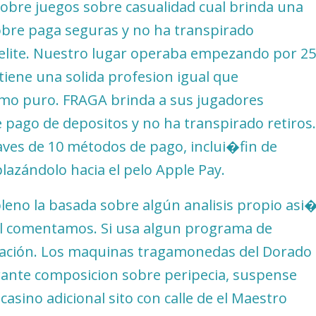
obre juegos sobre casualidad cual brinda una
sobre paga seguras y no ha transpirado
e elite. Nuestro lugar operaba empezando por 25
 tiene una solida profesion igual que
como puro. FRAGA brinda a sus jugadores
pago de depositos y no ha transpirado retiros.
aves de 10 métodos de pago, inclui�fin de
lazándolo hacia el pelo Apple Pay.
pleno la basada sobre algún analisis propio asi
ual comentamos. Si usa algun programa de
uración. Los maquinas tragamonedas del Dorado
brante composicion sobre peripecia, suspense
casino adicional sito con calle de el Maestro