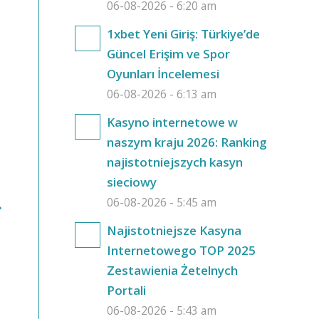
06-08-2026 - 6:20 am
1xbet Yeni Giriş: Türkiye’de
Güncel Erişim ve Spor
Oyunları İncelemesi
06-08-2026 - 6:13 am
Kasyno internetowe w
naszym kraju 2026: Ranking
najistotniejszych kasyn
sieciowy
06-08-2026 - 5:45 am
�
Najistotniejsze Kasyna
Internetowego TOP 2025
Zestawienia Żetelnych
Portali
06-08-2026 - 5:43 am