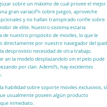
 gozar sobre un máximo de cual provee el mejor
na gran variacií³n sobre juegos, aproveche
pcionales y no hallan transpirado confie sobre
idor de elite. Nuestro sistema estaria
e nuestro propósito de moviles, lo que le
os directamente por nuestro navegador del ipad
lla desprovisto necesidad de otra trabajo.
r an la modelo desplazandolo sin el pelo pude
ezando por clan. Ademi?s, hay excelentes
.
a habilidad sobre soporte moviles exclusivos, s
 que usualmente poseen algún producto
aque inmediato.