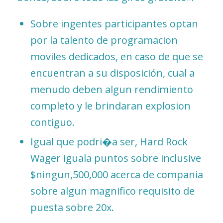
Sobre ingentes participantes optan
por la talento de programacion
moviles dedicados, en caso de que se
encuentran a su disposición, cual a
menudo deben algun rendimiento
completo y le brindaran explosion
contiguo.
Igual que podri�a ser, Hard Rock
Wager iguala puntos sobre inclusive
$ningun,500,000 acerca de compania
sobre algun magnifico requisito de
puesta sobre 20x.