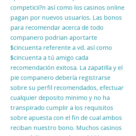
competicii?n así­ como los casinos online
pagan por nuevos usuarios. Las bonos
para recomendar acerca de todo
companero podrian aportarte
$cincuenta referente a vd. así­ como
$cincuenta a tú amigo cada
recomendación exitosa. La zapatilla y el
pie companero debería registrarse
sobre su perfil recomendados, efectuar
cualquier deposito minimo y no ha
transpirado cumplir a los requisitos
sobre apuesta con el fin de cual ambos
reciban nuestro bono. Muchos casinos