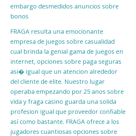
embargo desmedidos anuncios sobre
bonos
FRAGA resulta una emocionante
empresa de juegos sobre casualidad
cual brinda la genial gama de juegos en
internet, opciones sobre paga seguras
asi� igual que un atencion alrededor
del cliente de elite. Nuestro lugar
operaba empezando por 25 anos sobre
vida y fraga casino guarda una solida
profesion igual que proveedor confiable
así­ como bastante. FRAGA ofrece a los
jugadores cuantiosas opciones sobre