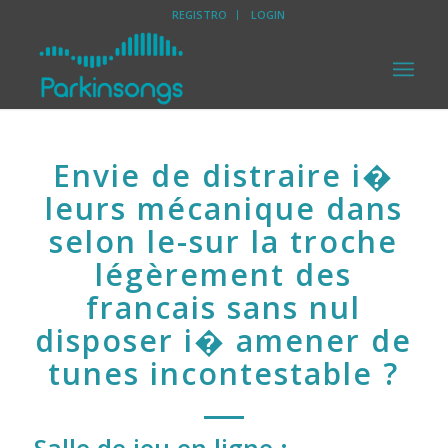
REGISTRO
LOGIN
Envie de distraire i�
leurs mécanique dans
selon le-sur la troche
légèrement des
francais sans nul
disposer i� amener de
tunes incontestable ?