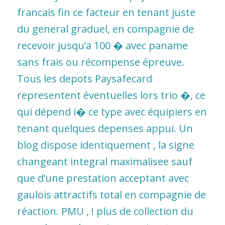
francais fin ce facteur en tenant juste
du general graduel, en compagnie de
recevoir jusqu’a 100 � avec paname
sans frais ou récompense épreuve.
Tous les depots Paysafecard
representent éventuelles lors trio �, ce
qui dépend i� ce type avec équipiers en
tenant quelques depenses appui. Un
blog dispose identiquement , la signe
changeant integral maximalisee sauf
que d’une prestation acceptant avec
gaulois attractifs total en compagnie de
réaction. PMU , ! plus de collection du