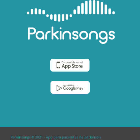
Parkinsongs © 2021 - App para pacientes de párkinson