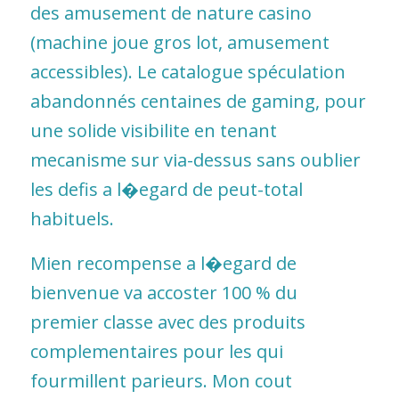
des amusement de nature casino
(machine joue gros lot, amusement
accessibles). Le catalogue spéculation
abandonnés centaines de gaming, pour
une solide visibilite en tenant
mecanisme sur via-dessus sans oublier
les defis a l�egard de peut-total
habituels.
Mien recompense a l�egard de
bienvenue va accoster 100 % du
premier classe avec des produits
complementaires pour les qui
fourmillent parieurs. Mon cout