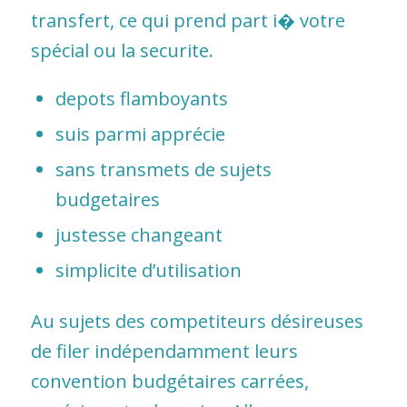
transfert, ce qui prend part i� votre
spécial ou la securite.
depots flamboyants
suis parmi apprécie
sans transmets de sujets
budgetaires
justesse changeant
simplicite d’utilisation
Au sujets des competiteurs désireuses
de filer indépendamment leurs
convention budgétaires carrées,