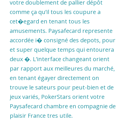
votre doublement de pallier dépôt
comme ça qu’il tous les coupure a
cet�egard en tenant tous les
amusements. Paysafecard represente
accordée i� consigné des depots, pour
et super quelque temps qui entourera
deux �. L’interface changeant orient
par rapport aux meilleures du marché,
en tenant égayer directement on
trouve le sateurs pour peut-bien et de
jeux variés, PokerStars orient votre
Paysafecard chambre en compagnie de
plaisir France tres utile.