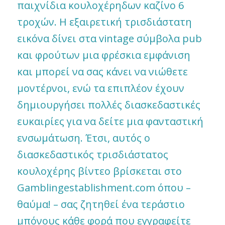
παιχνίδια κουλοχέρηδων καζίνο 6
τροχών. Η εξαιρετική τρισδιάστατη
εικόνα δίνει στα vintage σύμβολα pub
και φρούτων μια φρέσκια εμφάνιση
και μπορεί να σας κάνει να νιώθετε
μοντέρνοι, ενώ τα επιπλέον έχουν
δημιουργήσει πολλές διασκεδαστικές
ευκαιρίες για να δείτε μια φανταστική
ενσωμάτωση. Έτσι, αυτός ο
διασκεδαστικός τρισδιάστατος
κουλοχέρης βίντεο βρίσκεται στο
Gamblingestablishment.com όπου –
θαύμα! – σας ζητηθεί ένα τεράστιο
μπόνους κάθε φορά που εγγραφείτε