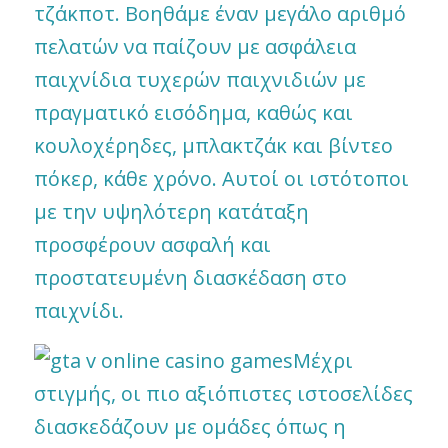
τζάκποτ. Βοηθάμε έναν μεγάλο αριθμό
πελατών να παίζουν με ασφάλεια
παιχνίδια τυχερών παιχνιδιών με
πραγματικό εισόδημα, καθώς και
κουλοχέρηδες, μπλακτζάκ και βίντεο
πόκερ, κάθε χρόνο. Αυτοί οι ιστότοποι
με την υψηλότερη κατάταξη
προσφέρουν ασφαλή και
προστατευμένη διασκέδαση στο
παιχνίδι.
Μέχρι
στιγμής, οι πιο αξιόπιστες ιστοσελίδες
διασκεδάζουν με ομάδες όπως η