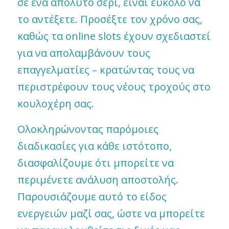
σε ένα απόλυτο σερί, είναι εύκολο να
το αντέξετε. Προσέξτε τον χρόνο σας,
καθώς τα online slots έχουν σχεδιαστεί
για να απολαμβάνουν τους
επαγγελματίες – κρατώντας τους να
περιστρέφουν τους νέους τροχούς στο
κουλοχέρη σας.
Ολοκληρώνοντας παρόμοιες
διαδικασίες για κάθε ιστότοπο,
διασφαλίζουμε ότι μπορείτε να
περιμένετε ανάλυση αποστολής.
Παρουσιάζουμε αυτό το είδος
ενεργειών μαζί σας, ώστε να μπορείτε