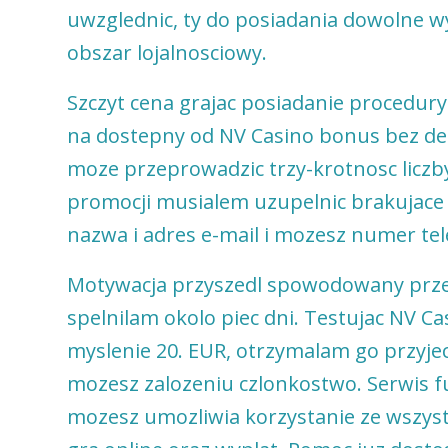
uwzglednic, ty do posiadania dowolne w
obszar lojalnosciowy.
Szczyt cena grajac posiadanie procedur
na dostepny od NV Casino bonus bez de
moze przeprowadzic trzy-krotnosc liczb
promocji musialem uzupelnic brakujace 
nazwa i adres e-mail i mozesz numer t
Motywacja przyszedl spowodowany prze
spelnilam okolo piec dni. Testujac NV 
myslenie 20. EUR, otrzymalam go przyjec
mozesz zalozeniu czlonkostwo. Serwis fu
mozesz umozliwia korzystanie ze wszyst