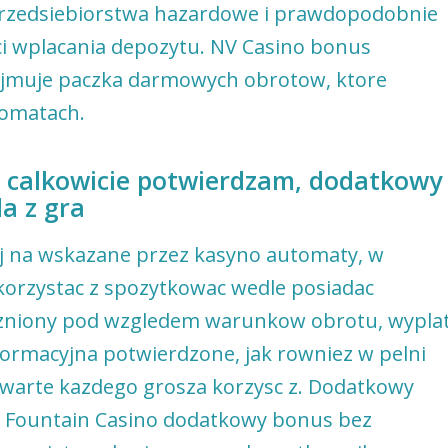
przedsiebiorstwa hazardowe i prawdopodobnie
ci wplacania depozytu. NV Casino bonus
bejmuje paczka darmowych obrotow, ktore
tomatach.
e calkowicie potwierdzam, dodatkowy
a z gra
iej na wskazane przez kasyno automaty, w
korzystac z spozytkowac wedle posiadac
ozniony pod wzgledem warunkow obrotu, wypla
formacyjna potwierdzone, jak rowniez w pelni
 warte kazdego grosza korzysc z. Dodatkowy
o Fountain Casino dodatkowy bonus bez