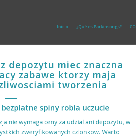
Inicio
¿Qué es Parkinsongs?
CO
bez depozytu miec znaczna
jacy zabawe ktorzy maja
zliwosciami tworzenia
bezplatne spiny robia uczucie
zja nie wymaga ceny za udzial ani depozytu, w
zystkich zweryfikowanych czlonkow. Warto