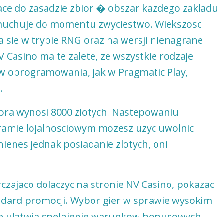
ace do zasadzie zbior � obszar kazdego zaklad
dmuchuje do momentu zwyciestwo. Wiekszosc
ja sie w trybie RNG oraz na wersji nienagrane
Casino ma te zalete, ze wszystkie rodzaje
 oprogramowania, jak w Pragmatic Play,
.
gora wynosi 8000 zlotych. Nastepowaniu
ramie lojalnosciowym mozesz uzyc uwolnic
ienes jednak posiadanie zlotych, oni
rczajaco dolaczyc na stronie NV Casino, pokazac
ndard promocji. Wybor gier w sprawie wysokim
ie ulatwia spelnienie warunkow bonusowych,