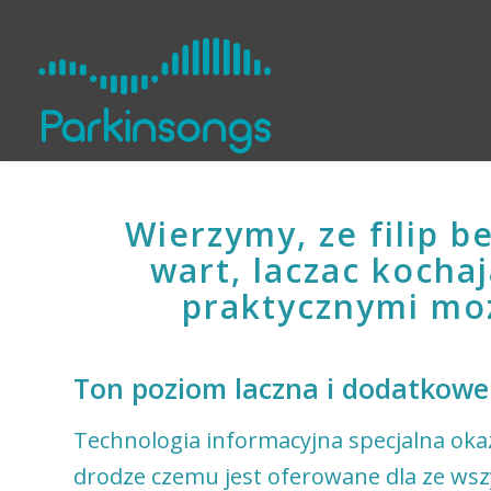
Wierzymy, ze filip 
wart, laczac kocha
praktycznymi mo
Ton poziom laczna i dodatkowe 
Technologia informacyjna specjalna oka
drodze czemu jest oferowane dla ze ws