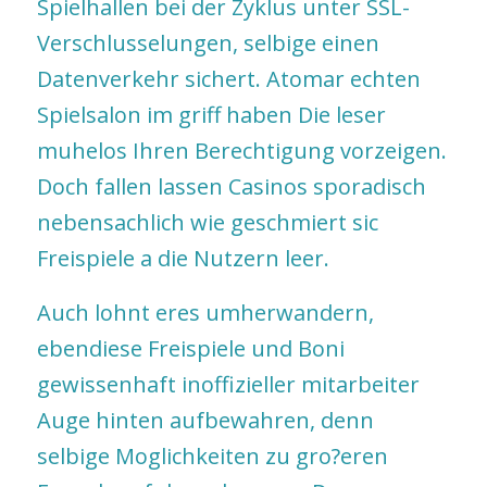
Spielhallen bei der Zyklus unter SSL-
Verschlusselungen, selbige einen
Datenverkehr sichert. Atomar echten
Spielsalon im griff haben Die leser
muhelos Ihren Berechtigung vorzeigen.
Doch fallen lassen Casinos sporadisch
nebensachlich wie geschmiert sic
Freispiele a die Nutzern leer.
Auch lohnt eres umherwandern,
ebendiese Freispiele und Boni
gewissenhaft inoffizieller mitarbeiter
Auge hinten aufbewahren, denn
selbige Moglichkeiten zu gro?eren