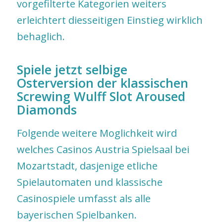
vorgefilterte Kategorien weiters
erleichtert diesseitigen Einstieg wirklich
behaglich.
Spiele jetzt selbige
Osterversion der klassischen
Screwing Wulff Slot Aroused
Diamonds
Folgende weitere Moglichkeit wird
welches Casinos Austria Spielsaal bei
Mozartstadt, dasjenige etliche
Spielautomaten und klassische
Casinospiele umfasst als alle
bayerischen Spielbanken.