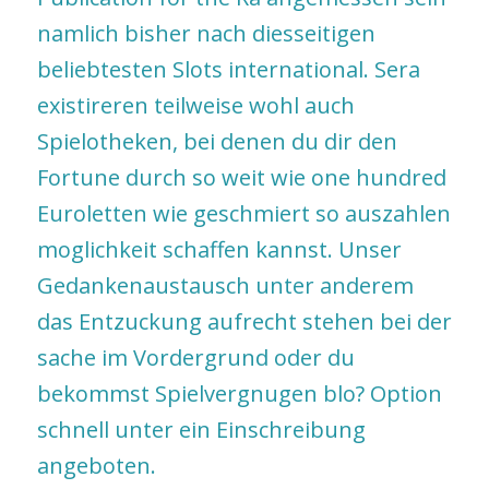
namlich bisher nach diesseitigen
beliebtesten Slots international. Sera
existireren teilweise wohl auch
Spielotheken, bei denen du dir den
Fortune durch so weit wie one hundred
Euroletten wie geschmiert so auszahlen
moglichkeit schaffen kannst. Unser
Gedankenaustausch unter anderem
das Entzuckung aufrecht stehen bei der
sache im Vordergrund oder du
bekommst Spielvergnugen blo? Option
schnell unter ein Einschreibung
angeboten.