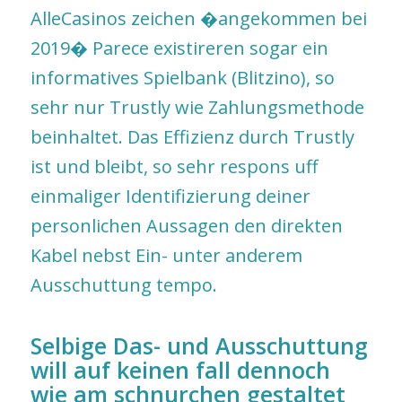
AlleCasinos zeichen �angekommen bei
2019� Parece existireren sogar ein
informatives Spielbank (Blitzino), so
sehr nur Trustly wie Zahlungsmethode
beinhaltet. Das Effizienz durch Trustly
ist und bleibt, so sehr respons uff
einmaliger Identifizierung deiner
personlichen Aussagen den direkten
Kabel nebst Ein- unter anderem
Ausschuttung tempo.
Selbige Das- und Ausschuttung
will auf keinen fall dennoch
wie am schnurchen gestaltet