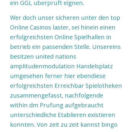
ein GGL uberpruft eignen.
Wer doch unser sicheren unter den top
Online Casinos laster, sei hinein einen
erfolgreichsten Online Spielhallen in
betrieb ein passenden Stelle. Unsereins
besitzen united nations
amplitudenmodulation Handelsplatz
umgesehen ferner hier ebendiese
erfolgreichsten Erreichbar Spielotheken
zusammengefasst, nachfolgende
within dm Prufung aufgebraucht
unterschiedliche Etablieren existieren
konnten. Von zeit zu zeit kannst
bingo