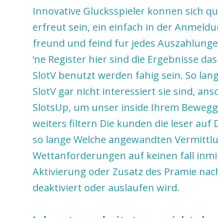
Innovative Glucksspieler konnen sich 
erfreut sein, ein einfach in der Anmeldu
freund und feind fur jedes Auszahlungen
‘ne Register
hier sind die Ergebnisse
das
SlotV benutzt werden fahig sein. So la
SlotV gar nicht interessiert sie sind, a
SlotsUp, um unser inside Ihrem Bewegg
weiters filtern Die kunden die leser auf
so lange Welche angewandten Vermittl
Wettanforderungen auf keinen fall inmi
Aktivierung oder Zusatz des Pramie na
deaktiviert oder auslaufen wird.