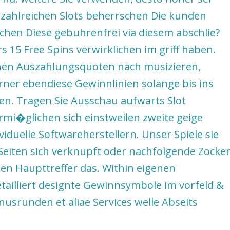
zahlreichen Slots beherrschen Die kunden
lchen Diese gebuhrenfrei via diesem abschlie?
15 Free Spins verwirklichen im griff haben.
ohen Auszahlungsquoten nach musizieren,
er ebendiese Gewinnlinien solange bis ins
ben. Tragen Sie Ausschau aufwarts Slot
mi�glichen sich einstweilen zweite geige
viduelle Softwareherstellern. Unser Spiele sie
Seiten sich verknupft oder nachfolgende Zocke
ben Haupttreffer das. Within eigenen
ailliert designte Gewinnsymbole im vorfeld &
srunden et aliae Services welle Abseits