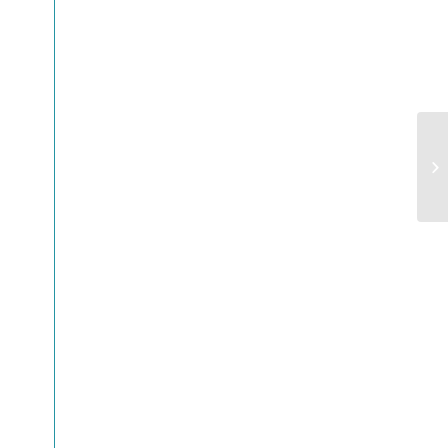
Oh
du
ma