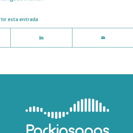
tir esta entrada