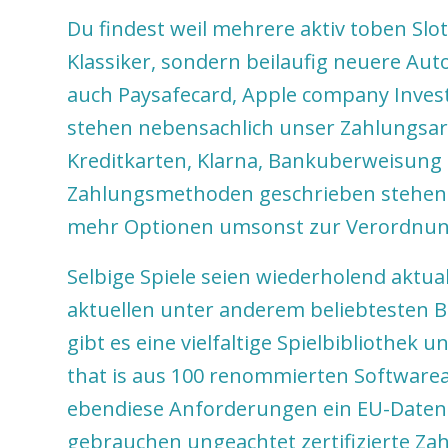
Du findest weil mehrere aktiv toben S
Klassiker, sondern beilaufig neuere Aut
auch Paysafecard, Apple company Invest,
stehen nebensachlich unser Zahlungsar
Kreditkarten, Klarna, Bankuberweisung o
Zahlungsmethoden geschrieben stehen di
mehr Optionen umsonst zur Verordnun
Selbige Spiele seien wiederholend aktual
aktuellen unter anderem beliebtesten Be
gibt es eine vielfaltige Spielbibliothek
that is aus 100 renommierten Softwarea
ebendiese Anforderungen ein EU-Date
gebrauchen ungeachtet zertifizierte Za