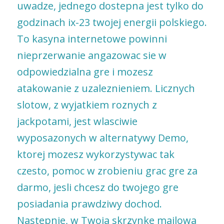
uwadze, jednego dostepna jest tylko do
godzinach ix-23 twojej energii polskiego.
To kasyna internetowe powinni
nieprzerwanie angazowac sie w
odpowiedzialna gre i mozesz
atakowanie z uzaleznieniem. Licznych
slotow, z wyjatkiem roznych z
jackpotami, jest wlasciwie
wyposazonych w alternatywy Demo,
ktorej mozesz wykorzystywac tak
czesto, pomoc w zrobieniu grac gre za
darmo, jesli chcesz do twojego gre
posiadania prawdziwy dochod.
Nastepnie, w Twoja skrzynke mailowa