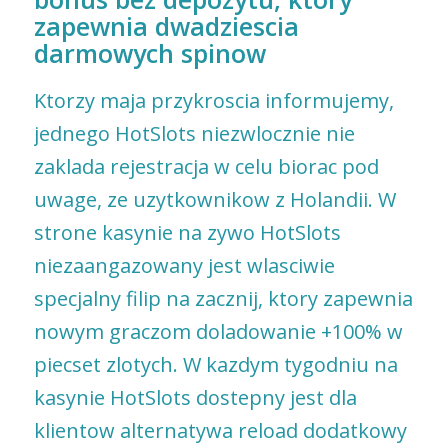
zapewnia dwadziescia
darmowych spinow
Ktorzy maja przykroscia informujemy,
jednego HotSlots niezwlocznie nie
zaklada rejestracja w celu biorac pod
uwage, ze uzytkownikow z Holandii. W
strone kasynie na zywo HotSlots
niezaangazowany jest wlasciwie
specjalny filip na zacznij, ktory zapewnia
nowym graczom doladowanie +100% w
piecset zlotych. W kazdym tygodniu na
kasynie HotSlots dostepny jest dla
klientow alternatywa reload dodatkowy