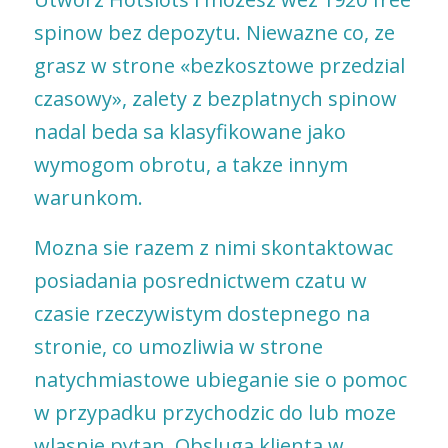
spinow bez depozytu. Niewazne co, ze
grasz w strone «bezkosztowe przedzial
czasowy», zalety z bezplatnych spinow
nadal beda sa klasyfikowane jako
wymogom obrotu, a takze innym
warunkom.
Mozna sie razem z nimi skontaktowac
posiadania posrednictwem czatu w
czasie rzeczywistym dostepnego na
stronie, co umozliwia w strone
natychmiastowe ubieganie sie o pomoc
w przypadku przychodzic do lub moze
wlasnie pytan. Obsluga klienta w