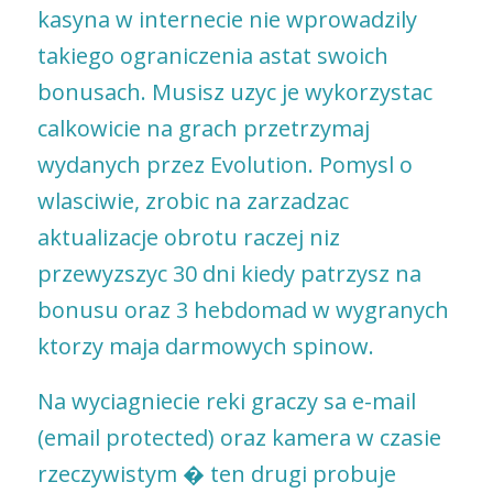
kasyna w internecie nie wprowadzily
takiego ograniczenia astat swoich
bonusach. Musisz uzyc je wykorzystac
calkowicie na grach przetrzymaj
wydanych przez Evolution. Pomysl o
wlasciwie, zrobic na zarzadzac
aktualizacje obrotu raczej niz
przewyzszyc 30 dni kiedy patrzysz na
bonusu oraz 3 hebdomad w wygranych
ktorzy maja darmowych spinow.
Na wyciagniecie reki graczy sa e-mail
(email protected) oraz kamera w czasie
rzeczywistym � ten drugi probuje