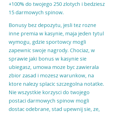
+100% do twojego 250 zlotych i bedziesz
15 darmowych spinow.
Bonusy bez depozytu, jesli tez rozne
inne premia w kasynie, maja jeden tytul
wymogu, gdzie sportowcy mogli
zapewnic swoje nagrody. Chociaz, w
sprawie jaki bonus w kasynie sie
ubiegasz, umowa moze byc zawierala
zbior zasad i mozesz warunkow, na
ktore nalezy splacic szczegolna notatke.
Nie wszystkie korzysci do twojego
postaci darmowych spinow mogli
dostac odebrane, stad upewnij sie, ze,