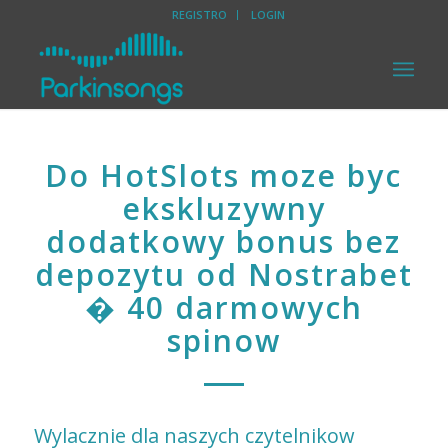
REGISTRO
LOGIN
Do HotSlots moze byc
ekskluzywny
dodatkowy bonus bez
depozytu od Nostrabet
� 40 darmowych
spinow
Wylacznie dla naszych czytelnikow