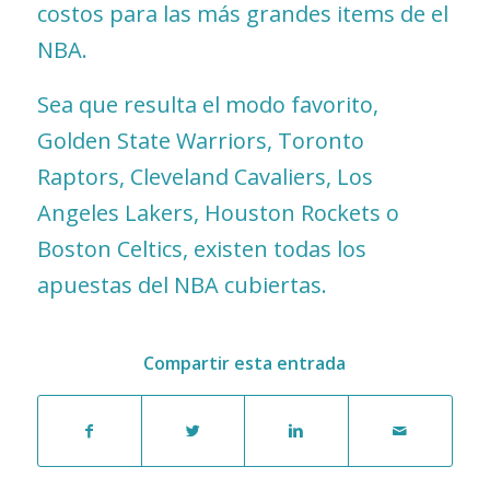
costos para las más grandes items de el
NBA.
Sea que resulta el modo favorito,
Golden State Warriors, Toronto
Raptors, Cleveland Cavaliers, Los
Angeles Lakers, Houston Rockets o
Boston Celtics, existen todas los
apuestas del NBA cubiertas.
Compartir esta entrada